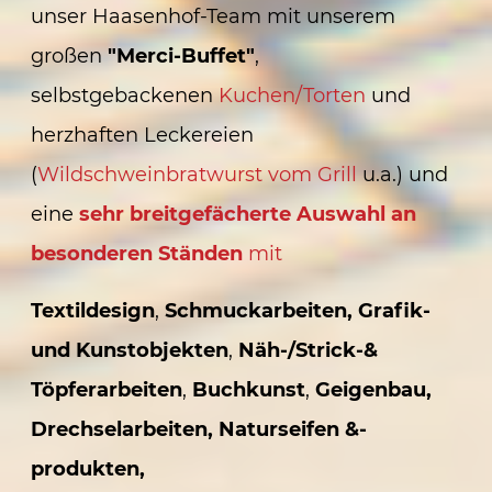
unser Haasenhof-Team mit unserem
großen
"Merci-Buffet"
,
selbstgebackenen
Kuchen/Torten
und
herzhaften Leckereien
(
Wildschweinbratwurst vom Grill
u.a.) und
eine
sehr breitgefächerte Auswahl an
besonderen Ständen
mit
Textildesign
,
Schmuck
arbeiten,
Grafik-
und Kunstobjekten
,
Näh-/Strick-&
Töpferarbeiten
,
Buchkunst
,
Geigenbau
,
Drechselarbeiten
, Naturseifen &-
produkten,