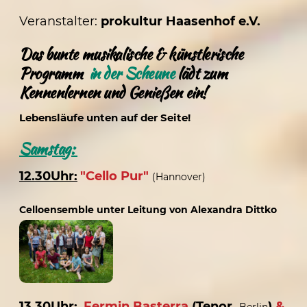
Veranstalter:
prokultur Haasenhof e.V.
Das bunte
musikalische & künstlerische
Programm
in der
Scheune
lädt zum
Kennenlernen und Genießen ein!
Lebensläufe unten auf der Seite!
Samstag:
12.30Uhr:
"Cello Pur"
(Hannover)
Celloensemble unter Leitung von Alexandra Dittko
13.30Uhr:
Fermin Basterra
(Tenor,
)
&
Berlin