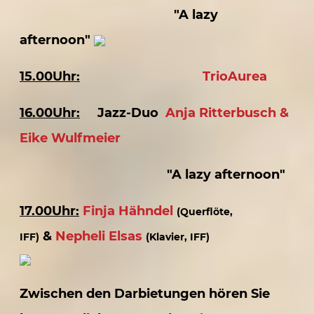
"A lazy
afternoon"
15.00Uhr:
TrioAurea
16.00Uhr:
Jazz-Duo
Anja Ritterbusch &
Eike Wulfmeier
"A lazy afternoon"
17.00Uhr:
Finja Hähndel
(Querflöte,
&
Nepheli Elsas
IFF)
(Klavier, IFF)
Zwischen den Darbietungen hören Sie